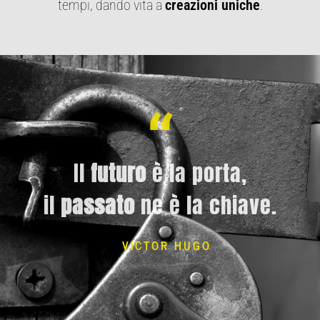
tempi, dando vita a
creazioni uniche
.
“
Il
futuro
è la porta,
il
passato
ne è la chiave.
VICTOR HUGO