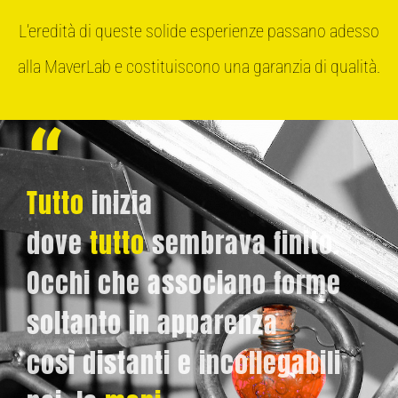
L’eredità di queste solide esperienze passano adesso
alla MaverLab e costituiscono una garanzia di qualità.
“
Tutto
inizia
dove
tutto
sembrava finito.
Occhi che associano forme
soltanto in apparenza
così distanti e incollegabili