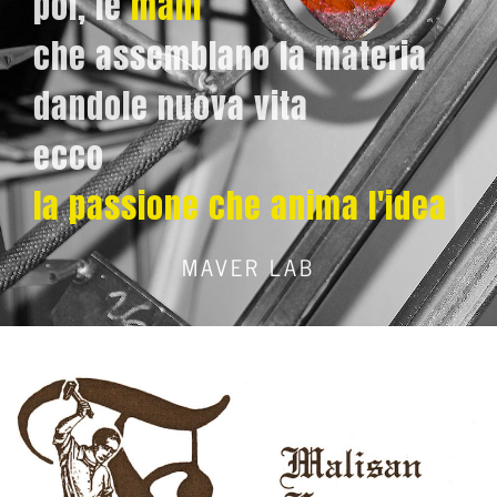
poi, le
mani
che assemblano la materia
dandole nuova vita
ecco
la passione che anima l'idea
MAVER LAB