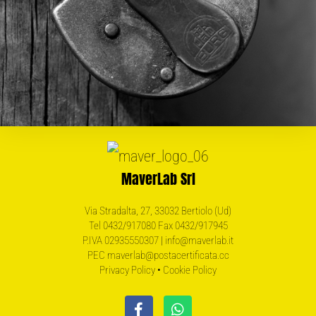
MaverLab Srl
Via Stradalta, 27, 33032 Bertiolo (Ud)
Tel 0432/917080 Fax 0432/917945
P.IVA 02935550307 | info@maverlab.it
PEC maverlab@postacertificata.cc
Privacy Policy
•
Cookie Policy