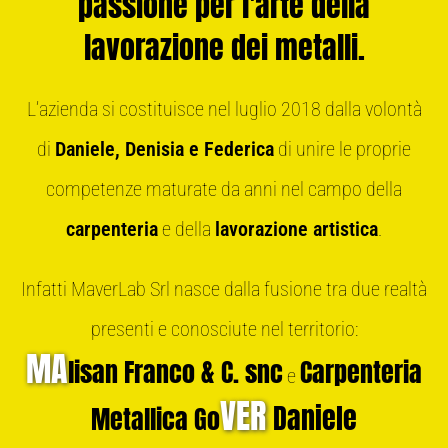
passione per l'arte della
lavorazione dei metalli.
L’azienda si costituisce nel luglio 2018 dalla volontà
di
Daniele, Denisia e Federica
di unire le proprie
competenze maturate da anni nel campo della
carpenteria
e della
lavorazione artistica
.
Infatti MaverLab Srl nasce dalla fusione tra due realtà
presenti e conosciute nel territorio:
MA
lisan Franco & C. snc
Carpenteria
e
VER
Daniele
Metallica Go